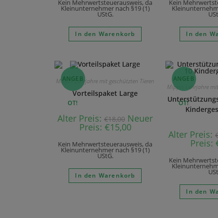
Kein Mehrwertsteuerausweis, da
Kein Mehrwertst
Kleinunternehmer nach §19 (1)
Kleinunternehme
UStG.
USt
In den Warenkorb
In den W
ANGEB
ANGEB
Mippis Lehrjahre mit geschützten Tieren
Mippis Lehrjahre mit
Vorteilspaket Large
Unterstützungs
OT!
OT!
Kinderges
Alter Preis:
Neuer
€
18,00
Preis:
€
15,00
Alter Preis:
Preis:
Kein Mehrwertsteuerausweis, da
Kleinunternehmer nach §19 (1)
UStG.
Kein Mehrwertst
Kleinunternehme
USt
In den Warenkorb
In den W