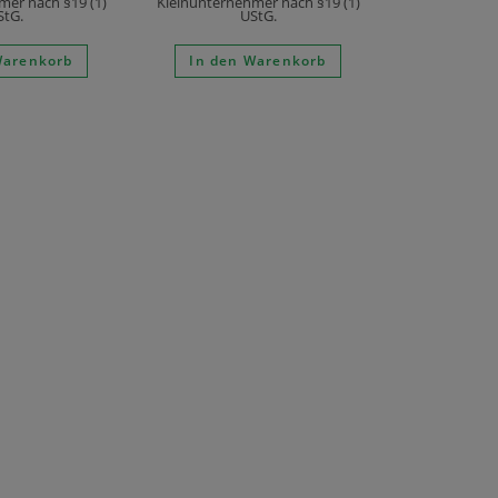
mer nach §19 (1)
Kleinunternehmer nach §19 (1)
StG.
UStG.
Warenkorb
In den Warenkorb