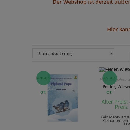
auße
Der Webshop ist derzeit
Hier kann
ANGEB
ANGEB
Mippis Lehrjahre mit
Felder, Wies
OT!
OT!
Alter Preis:
Preis:
Kein Mehrwertst
Kleinunternehme
USt