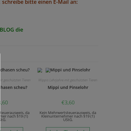
schreibe bitte einen E-Mail an:
 BLOG
die
it geschützten Tieren
Mippis Lehrjahre mit geschützten Tieren
ldhasen scheu?
Mippi und Pinselohr
3,60
€
3,60
teuerausweis, da
Kein Mehrwertsteuerausweis, da
mer nach §19 (1)
Kleinunternehmer nach §19 (1)
StG.
UStG.