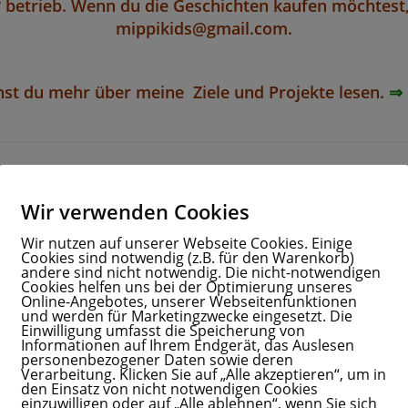
r
betrieb. Wenn du die Geschichten kaufen möchtest, 
mippikids@gmail.com.
st du mehr über meine Ziele und Projekte lesen.
⇒
Wir verwenden Cookies
Wir nutzen auf unserer Webseite Cookies. Einige
 geschützten Tieren
Mippis Lehrjahre mit geschützten Tieren
Mippis Lehrjahre m
Cookies sind notwendig (z.B. für den Warenkorb)
andere sind nicht notwendig. Die nicht-notwendigen
en und Moore
Korni der Feldhamster
Sind die Fe
Cookies helfen uns bei der Optimierung unseres
Online-Angebotes, unserer Webseitenfunktionen
und werden für Marketingzwecke eingesetzt. Die
Neuer
€
3,60
€
€
3,60
Einwilligung umfasst die Speicherung von
€
0,00
Informationen auf Ihrem Endgerät, das Auslesen
Kein Mehrwertsteuerausweis, da
Kein Mehrwerts
personenbezogener Daten sowie deren
Kleinunternehmer nach §19 (1)
Kleinunterneh
euerausweis, da
Verarbeitung. Klicken Sie auf „Alle akzeptieren“, um in
UStG.
U
r nach §19 (1)
den Einsatz von nicht notwendigen Cookies
G.
einzuwilligen oder auf „Alle ablehnen“, wenn Sie sich