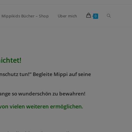
Mippikids Bücher – Shop
Über mich
0
ichtet!
schutz tun!“ Begleite Mippi auf seine
ange so wunderschön zu bewahren!
von vielen weiteren ermöglichen.