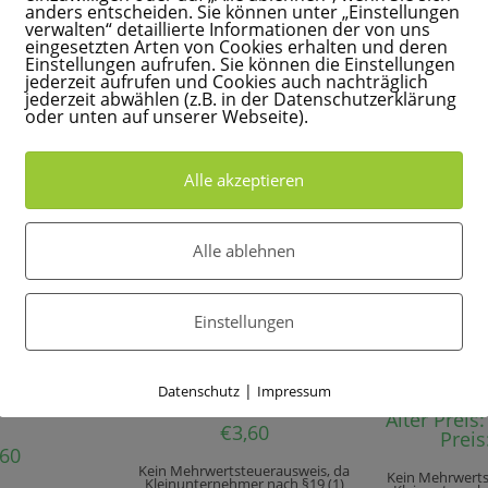
In den Warenkorb
In den 
anders entscheiden. Sie können unter „Einstellungen
arenkorb
verwalten“ detaillierte Informationen der von uns
eingesetzten Arten von Cookies erhalten und deren
Einstellungen aufrufen. Sie können die Einstellungen
jederzeit aufrufen und Cookies auch nachträglich
jederzeit abwählen (z.B. in der Datenschutzerklärung
oder unten auf unserer Webseite).
Alle akzeptieren
Alle ablehnen
Einstellungen
ANGEB
Mippis Lehrjahre m
 geschützten Tieren
Mippis Lehrjahre mit geschützten Tieren
Vorteils
che nach einem
Mippi und der Frühlingsbote
OT!
|
Datenschutz
Impressum
use
Alter Preis:
€
3,60
Preis
,60
Kein Mehrwertsteuerausweis, da
Kein Mehrwerts
Kleinunternehmer nach §19 (1)