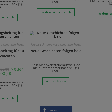
Kleinunterneh
euerausweis, da
UStG.
U
r nach §19 (1)
G.
In den Warenkorb
In den 
arenkorb
 geschützten Tieren
Mippis Lehrjahre mit geschützten Tieren
beitrag für 10
Neue Geschichten folgen bald
chichten
Kein Mehrwertsteuerausweis, da
Neuer
Kleinunternehmer nach §19 (1)
€
36,00
UStG.
€
30,00
Weiterlesen
euerausweis, da
r nach §19 (1)
G.
arenkorb
teilen