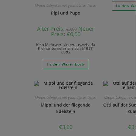
Mippis Lehrjahre mit geschützten Tieren
In den W
Pipi und Pupo
Alter Preis:
Neuer
€
3,60
Preis:
€
0,00
Kein Mehrwertsteuerausweis, da
Kleinunternehmer nach §19 (1)
UStG.
In den Warenkorb
Mippis Lehrjahre mit geschützten Tieren
Mippis Lehrjahre mit
Mippi und der fliegende
Otti auf der Su
Edelstein
Zua
€
3,60
€
3