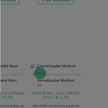
Warenkorb
In den Warenkorb
ANGEB
it geschützten Tieren
Mippis Lehrjahre mit geschützten Tieren
paket Basic
Vorteilspaket Medium
OT!
Neuer
Alter Preis:
Neuer
€
10,80
€
14,40
:
€
9,99
Preis:
€
12,00
teuerausweis, da
Kein Mehrwertsteuerausweis, da