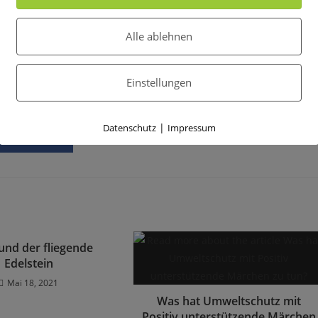
ie und Ökologie
Alle ablehnen
eren. Ihr könnt immer eure Ideen mitteilen.
iesen Wunderbaren Planeten unsren Kindern weiter so schön zu
Einstellungen
|
Datenschutz
Impressum
teilen
und der fliegende
Edelstein
Mai 18, 2021
Was hat Umweltschutz mit
Positiv unterstützende Märchen