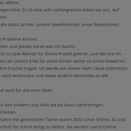
s alleine.
ngerichtet. Es ist eine sehr umfangreiche Arbeit vor uns. Auf
fen.
die Natur achten, unsere Gewohnheiten, unser Bewusstsein,
ie Probleme kennen.
illen und glaube daran was ich mache.
 bis zu spät Abends für dieses Projekt gelernt…und das tue ich
dass wir unsere Erde für unser Kinder weiter so schön bewahren.
re Früchte tragen. Ich werde von immer mehr Leute unterstützt
 mich verbessern und etwas wirklich Wertvolles an alle
nd auch für alle eure Ideen.
 den Kindern und allen die sie lesen näherbringen.
schienen.
jahre mit geschützten Tieren waren 2020 schon Online. Es sind
hritt für schritt fertig zu stellen. Sie werden zuerst Online