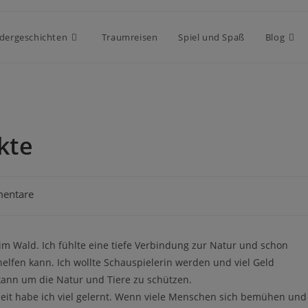
dergeschichten
Traumreisen
Spiel und Spaß
Blog
kte
entare
 im Wald. Ich fühlte eine tiefe Verbindung zur Natur und schon
elfen kann. Ich wollte Schauspielerin werden und viel Geld
kann um die Natur und Tiere zu schützen.
zeit habe ich viel gelernt. Wenn viele Menschen sich bemühen und