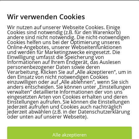
ie Märchen als Bücher zu veröffentlichen, auf andere Sprachen zu
Wir verwenden Cookies
nterstützen.
 Stunden im Monat an diesem Projekt noch effektiv zu arbeiten ist
Wir nutzen auf unserer Webseite Cookies. Einige
Cookies sind notwendig (z.B. für den Warenkorb)
andere sind nicht notwendig. Die nicht-notwendigen
Cookies helfen uns bei der Optimierung unseres
uch erleben und ein umfangreiches Wissen bekommen. Ich möchte
Online-Angebotes, unserer Webseitenfunktionen
narbeiten und uns gegenseitig unterstützen können oder
und werden für Marketingzwecke eingesetzt. Die
Einwilligung umfasst die Speicherung von
, Lernstunden und Camps ins Leben zu rufen, das Buch ,,Der
Informationen auf Ihrem Endgerät, das Auslesen
personenbezogener Daten sowie deren
Verarbeitung. Klicken Sie auf „Alle akzeptieren“, um in
re lesen und es werden wichtige menschliche Werte
den Einsatz von nicht notwendigen Cookies
einzuwilligen oder auf „Alle ablehnen“, wenn Sie sich
anders entscheiden. Sie können unter „Einstellungen
verwalten“ detaillierte Informationen der von uns
wunderbaren Facetten nur dann wirkungsvoll schützen, wenn wir sie
eingesetzten Arten von Cookies erhalten und deren
Einstellungen aufrufen. Sie können die Einstellungen
erall auf unserem Planeten. Wenn aber Zukunftsmodelle zur
jederzeit aufrufen und Cookies auch nachträglich
aschutz“ gelenkt werden, dann haben wir die komplexen
jederzeit abwählen (z.B. in der Datenschutzerklärung
oder unten auf unserer Webseite).
 nicht verstanden, denn der Fokus muss auf den Naturschutz
Alle akzeptieren