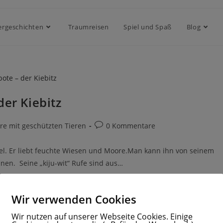
ergeschichten
Traumreisen
Spiel und Spaß
Blog
der Kiebitz
re mit geschützten Tieren
0 Kommentare
ogel. Er liebt feuchte Wiesen und Moore.Man kann ihn von seinem
nen. Seine „kiju-wit“ Rufe sind aus…
Wir verwenden Cookies
Wir nutzen auf unserer Webseite Cookies. Einige