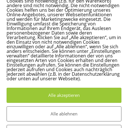
Cookies sind notwendig (z.B. für den Warenkorb)
andere sind nicht notwendig. Die nicht-notwendigen
Cookies helfen uns bei der Optimierung unseres
Online-Angebotes, unserer Webseitenfunktionen
 Zuhause
und werden für Marketingzwecke eingesetzt. Die
Einwilligung umfasst die Speicherung von
Informationen auf Ihrem Endgerät, das Auslesen
personenbezogener Daten sowie deren
mit geschützten Tieren
0 Kommentare
Verarbeitung. Klicken Sie auf „Alle akzeptieren“, um in
den Einsatz von nicht notwendigen Cookies
einzuwilligen oder auf „Alle ablehnen“, wenn Sie sich
e lange gejagt und fast ausgerottet. Das Flussufer hat sich
anders entscheiden. Sie können unter „Einstellungen
f und die Sträucher verschwunden.…
verwalten“ detaillierte Informationen der von uns
eingesetzten Arten von Cookies erhalten und deren
Einstellungen aufrufen. Sie können die Einstellungen
jederzeit aufrufen und Cookies auch nachträglich
jederzeit abwählen (z.B. in der Datenschutzerklärung
oder unten auf unserer Webseite).
ein
Alle akzeptieren
entare
Alle ablehnen