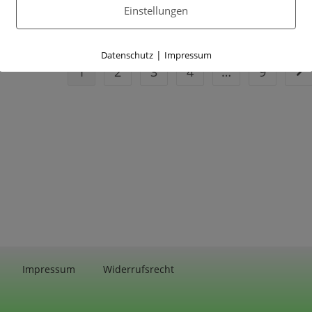
Einstellungen
|
Datenschutz
Impressum
1
2
3
4
…
9
Impressum
Widerrufsrecht