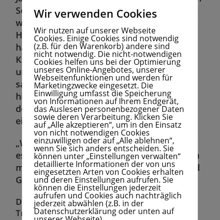
Sohn folgte seinem Vater auf den Thron. Er
Wir verwenden Cookies
wurde ein ebenso weiser und mitfühlender
Wir nutzen auf unserer Webseite
Herrscher, wie Meheled Ali vorausgesagt
Cookies. Einige Cookies sind notwendig
(z.B. für den Warenkorb) andere sind
hatte. Die Untertanen liebten den neuen
nicht notwendig. Die nicht-notwendigen
Kalifen, weil sie noch nie ein so gerechten
Cookies helfen uns bei der Optimierung
unseres Online-Angebotes, unserer
und warmherzigen Herrscher des Reiches
Webseitenfunktionen und werden für
sahen. Als sich seine Todesstunde näherte,
Marketingzwecke eingesetzt. Die
Einwilligung umfasst die Speicherung
hinterließ er einen Grabstein im Zentrum
von Informationen auf Ihrem Endgerät,
der Stadt, auf dem folgende Worte
das Auslesen personenbezogener Daten
sowie deren Verarbeitung. Klicken Sie
eingraviert waren:
auf „Alle akzeptieren“, um in den Einsatz
von nicht notwendigen Cookies
einzuwilligen oder auf „Alle ablehnen“,
„Wenn ich weise und gütig war, schulde ich
wenn Sie sich anders entscheiden. Sie
es den Märchen. Die Samen, die Weisheit in
können unter „Einstellungen verwalten“
detaillierte Informationen der von uns
mich geworfen haben, sind zu Weisheit und
eingesetzten Arten von Cookies erhalten
Güte gewachsen.“
und deren Einstellungen aufrufen. Sie
können die Einstellungen jederzeit
aufrufen und Cookies auch nachträglich
Die Märchen verführen uns in das Land der
jederzeit abwählen (z.B. in der
Datenschutzerklärung oder unten auf
Träume.
unserer Webseite).