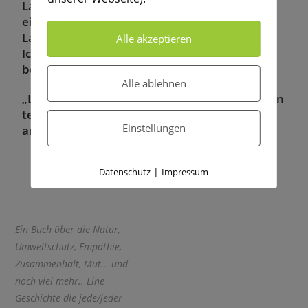
Lass uns in einem Wunderbare Welt
eintauchen.
Lass uns Spaß haben und viel lachen.
Alle akzeptieren
Ich würde mich freuen, wenn ihr mich dabei
begleitet.
Alle ablehnen
„Lass uns Freude, Liebe und Spaß mit anderen
teilen und damit Freude, Liebe und Spaß
Einstellungen
anderen schenken!“
|
Datenschutz
Impressum
teilen
Ein Buch über die Natur,
Umweltschutz, Empathie,
Zusammenhalt, Mut… und
noch viel mehr.. Eine
Geschichte die jede/jeder