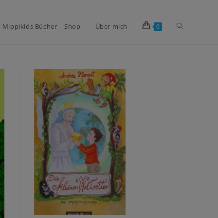
Mippikids Bücher – Shop
Über mich
0