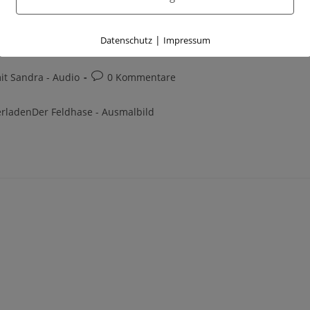
nd die Feldhasen wirklich scheu?
|
Datenschutz
Impressum
t Sandra - Audio
0 Kommentare
erladenDer Feldhase - Ausmalbild