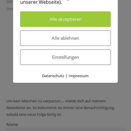
Geschichte die jede/jeder
unserer Webseite).
lesen sollte.
Alle akzeptieren
Alle ablehnen
Einstellungen
|
Datenschutz
Impressum
Um kein Märchen zu verpassen.... melde dich auf meinem
Newsletter an. So bekommst du immer eine Benachrichtigung,
sobald eine neue Folge fertig ist.
Name