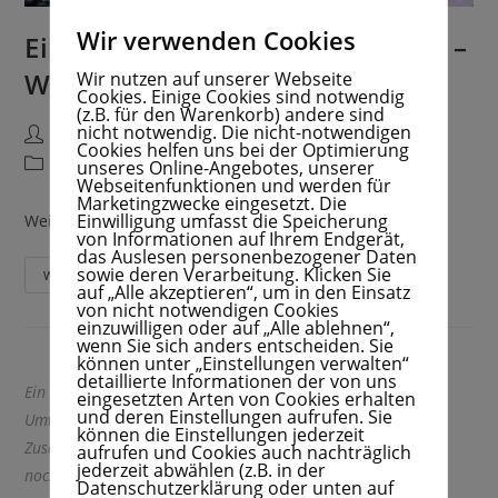
Wir verwenden Cookies
Eine besondere Weihnachtszeit –
Weihnachtsgeschichte
Wir nutzen auf unserer Webseite
Cookies. Einige Cookies sind notwendig
(z.B. für den Warenkorb) andere sind
nicht notwendig. Die nicht-notwendigen
MippiKids
Dezember 18, 2020
Cookies helfen uns bei der Optimierung
Märchenzauber
4 Kommentare
unseres Online-Angebotes, unserer
Webseitenfunktionen und werden für
Marketingzwecke eingesetzt. Die
Einwilligung umfasst die Speicherung
Weiter zu Mippis Märchenzauber →
von Informationen auf Ihrem Endgerät,
das Auslesen personenbezogener Daten
sowie deren Verarbeitung. Klicken Sie
Weiterlesen
auf „Alle akzeptieren“, um in den Einsatz
von nicht notwendigen Cookies
einzuwilligen oder auf „Alle ablehnen“,
wenn Sie sich anders entscheiden. Sie
können unter „Einstellungen verwalten“
detaillierte Informationen der von uns
Ein Buch über die Natur,
eingesetzten Arten von Cookies erhalten
und deren Einstellungen aufrufen. Sie
Umweltschutz, Empathie,
können die Einstellungen jederzeit
Zusammenhalt, Mut… und
aufrufen und Cookies auch nachträglich
jederzeit abwählen (z.B. in der
noch viel mehr.. Eine
Datenschutzerklärung oder unten auf