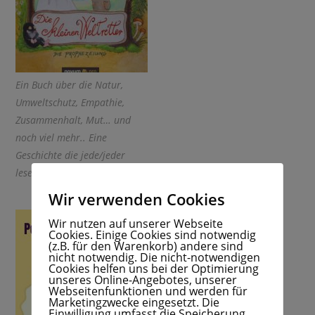
Ein Buch über die Natur,
Umweltschutz, Empathie,
Zusammenhalt, Mut… und
noch viel mehr.. Eine
Geschichte die jede/jeder
lesen sollte.
Wir verwenden Cookies
Wir nutzen auf unserer Webseite
Cookies. Einige Cookies sind notwendig
(z.B. für den Warenkorb) andere sind
nicht notwendig. Die nicht-notwendigen
Cookies helfen uns bei der Optimierung
unseres Online-Angebotes, unserer
Webseitenfunktionen und werden für
Marketingzwecke eingesetzt. Die
Einwilligung umfasst die Speicherung