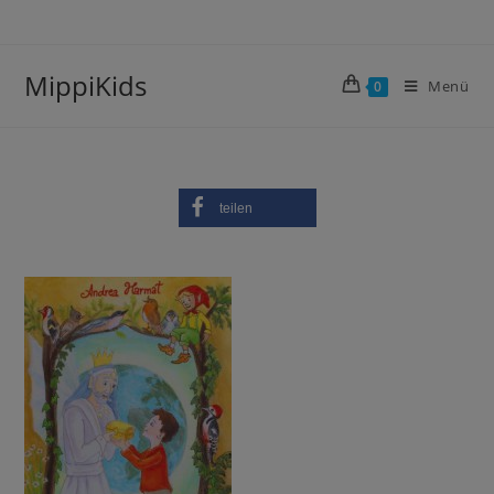
MippiKids
Menü
0
teilen