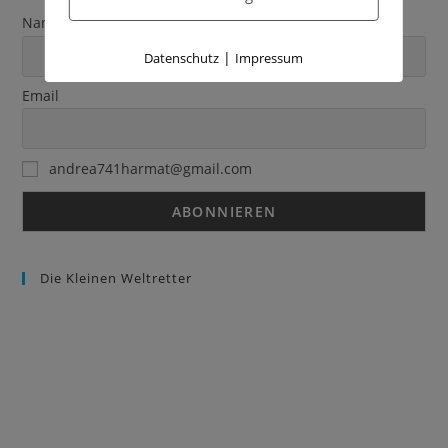
Name
|
Datenschutz
Impressum
Email
andrea741harmat@gmail.com
Die Kleinen Weltretter